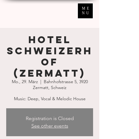
ME
NU
Hotel
Schweizerh
of
(Zermatt)
Mo., 29. März
  |  
Bahnhofstrasse 5, 3920
Zermatt, Schweiz
Music: Deep, Vocal & Melodic House
Registration is Closed
See other events